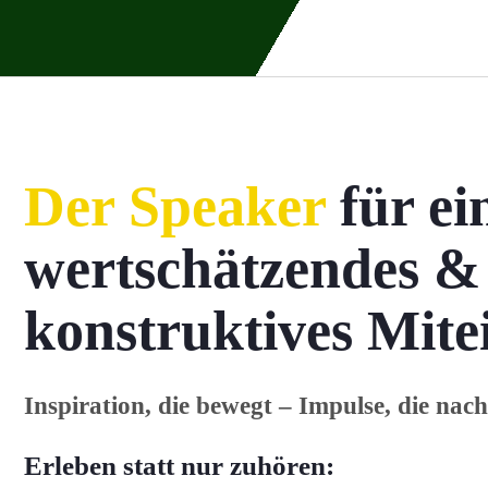
Zum
Inhalt
springen
Der Speaker
für ei
wertschätzendes &
konstruktives Mite
Inspiration, die bewegt – Impulse, die nac
Erleben statt nur zuhören: