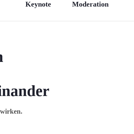
Keynote
Moderation
n
inander
hwirken.