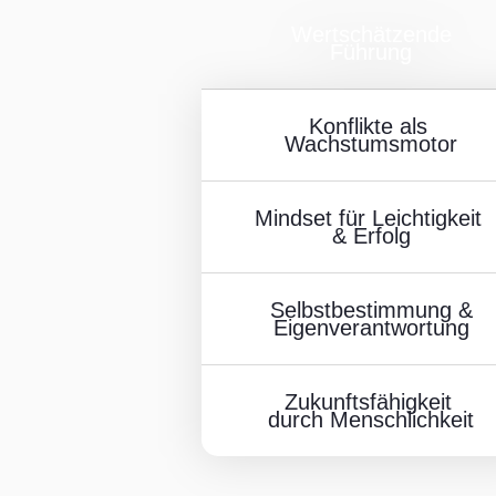
Wertschätzende
Führung
Konflikte als
Wachstumsmotor
Mindset für Le ichtigkeit
& Erfolg
Selbstbestimmung &
Eige nverantwortung
Zukunftsfähigke it
durch Menschlichkeit